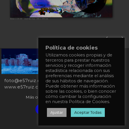
Política de cookies
Utilizamos cookies propias y de
+34
terceros para prestar nuestros
651
servicios y recoger información
862
estadística relacionada con sus
863
preferencias mediante el análisis
foto@e57ruiz.com
de sus hábitos de navegación.
Puede obtener más información
www.e57ruiz.com
sobre las cookies, o bien conocer
cómo cambiar la configuración
Más obras en la galería virtual Singulart:
en nuestra Política de Cookies.
Verified artist on Singulart
Ajustar
Aceptar Todas
Política de privacidad