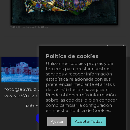
Política de cookies
+34
Utilizamos cookies propias y de
terceros para prestar nuestros
651
servicios y recoger información
862
estadística relacionada con sus
863
preferencias mediante el análisis
foto@e57ruiz.com
de sus hábitos de navegación.
Puede obtener más información
www.e57ruiz.com
sobre las cookies, o bien conocer
cómo cambiar la configuración
Más obras en la galería virtual Singulart:
en nuestra Política de Cookies.
Verified artist on Singulart
Ajustar
Aceptar Todas