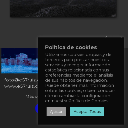
Política de cookies
Utilizamos cookies propias y de
+34
terceros para prestar nuestros
651
servicios y recoger información
862
estadística relacionada con sus
863
preferencias mediante el análisis
foto@e57ruiz.com
de sus hábitos de navegación.
Puede obtener más información
www.e57ruiz.com
sobre las cookies, o bien conocer
cómo cambiar la configuración
Más obras en la galería virtual Singulart:
en nuestra Política de Cookies.
Verified artist on Singulart
Ajustar
Aceptar Todas
Política de privacidad