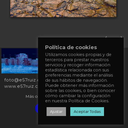
Política de cookies
Utilizamos cookies propias y de
+34
terceros para prestar nuestros
651
servicios y recoger información
862
estadística relacionada con sus
863
preferencias mediante el análisis
foto@e57ruiz.com
de sus hábitos de navegación.
Puede obtener más información
www.e57ruiz.com
sobre las cookies, o bien conocer
cómo cambiar la configuración
Más obras en la galería virtual Singulart:
en nuestra Política de Cookies.
Verified artist on Singulart
Ajustar
Aceptar Todas
Política de privacidad