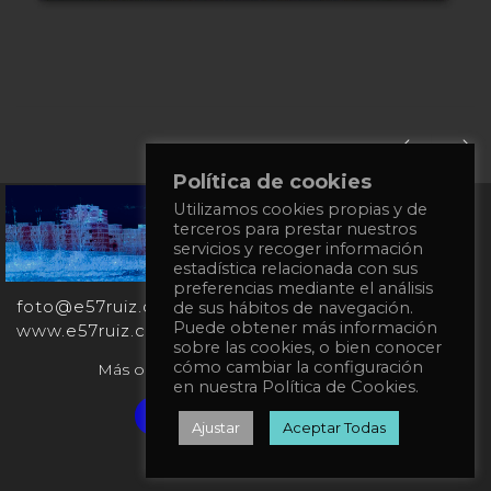
Política de cookies
Utilizamos cookies propias y de
+34
terceros para prestar nuestros
651
servicios y recoger información
862
estadística relacionada con sus
863
preferencias mediante el análisis
foto@e57ruiz.com
de sus hábitos de navegación.
Puede obtener más información
www.e57ruiz.com
sobre las cookies, o bien conocer
cómo cambiar la configuración
Más obras en la galería virtual Singulart:
en nuestra Política de Cookies.
Verified artist on Singulart
Ajustar
Aceptar Todas
Política de privacidad