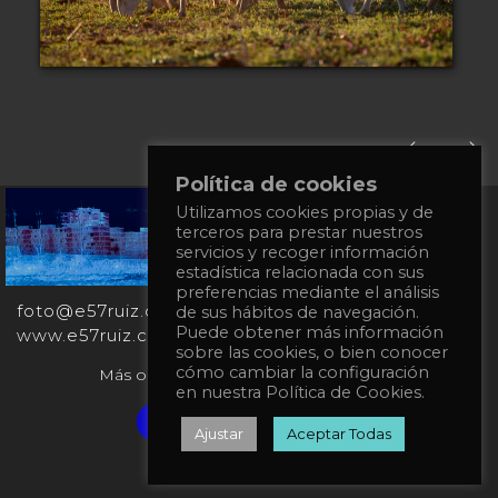
Política de cookies
Utilizamos cookies propias y de
+34
terceros para prestar nuestros
651
servicios y recoger información
862
estadística relacionada con sus
863
preferencias mediante el análisis
foto@e57ruiz.com
de sus hábitos de navegación.
Puede obtener más información
www.e57ruiz.com
sobre las cookies, o bien conocer
cómo cambiar la configuración
Más obras en la galería virtual Singulart:
en nuestra Política de Cookies.
Verified artist on Singulart
Ajustar
Aceptar Todas
Privacy Policy