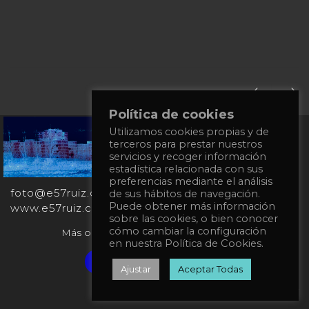
Política de cookies
Utilizamos cookies propias y de
+34
terceros para prestar nuestros
651
servicios y recoger información
862
estadística relacionada con sus
863
preferencias mediante el análisis
foto@e57ruiz.com
de sus hábitos de navegación.
Puede obtener más información
www.e57ruiz.com
sobre las cookies, o bien conocer
cómo cambiar la configuración
Más obras en la galería virtual Singulart:
en nuestra Política de Cookies.
Verified artist on Singulart
Ajustar
Aceptar Todas
Privacy Policy