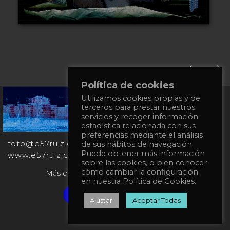
Política de cookies
Utilizamos cookies propias y de
+34
terceros para prestar nuestros
651
servicios y recoger información
862
estadística relacionada con sus
863
preferencias mediante el análisis
foto@e57ruiz.com
de sus hábitos de navegación.
Puede obtener más información
www.e57ruiz.com
sobre las cookies, o bien conocer
cómo cambiar la configuración
Más obras en la galería virtual Singulart:
en nuestra Política de Cookies.
Verified artist on Singulart
Ajustar
Aceptar Todas
Política de privacidad