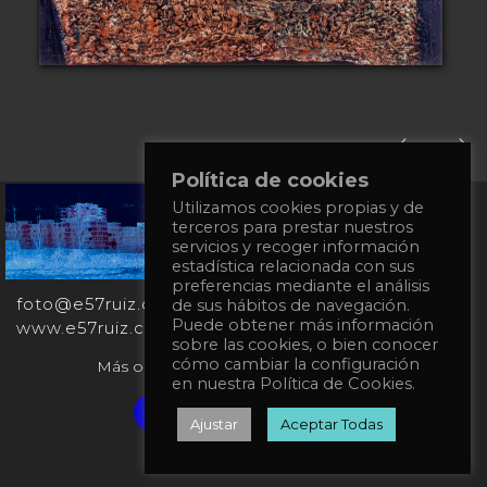
Política de cookies
Utilizamos cookies propias y de
+34
terceros para prestar nuestros
651
servicios y recoger información
862
estadística relacionada con sus
863
preferencias mediante el análisis
foto@e57ruiz.com
de sus hábitos de navegación.
Puede obtener más información
www.e57ruiz.com
sobre las cookies, o bien conocer
cómo cambiar la configuración
Más obras en la galería virtual Singulart:
en nuestra Política de Cookies.
Verified artist on Singulart
Ajustar
Aceptar Todas
Política de privacidad