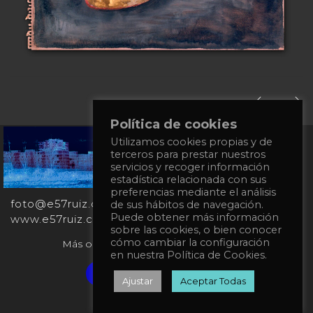
Política de cookies
+34
Utilizamos cookies propias y de
terceros para prestar nuestros
651
servicios y recoger información
862
estadística relacionada con sus
863
preferencias mediante el análisis
foto@e57ruiz.com
de sus hábitos de navegación.
Puede obtener más información
www.e57ruiz.com
sobre las cookies, o bien conocer
cómo cambiar la configuración
Más obras en la galería virtual Singulart:
en nuestra Política de Cookies.
Verified artist on Singulart
Ajustar
Aceptar Todas
Política de privacidad