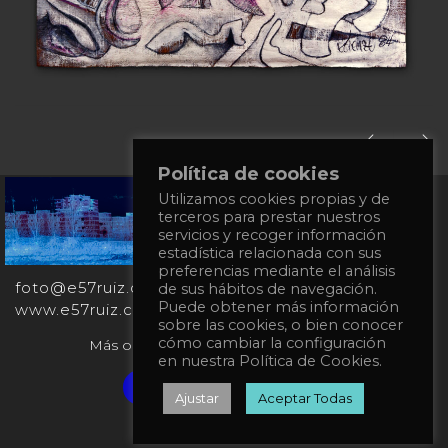
Política de cookies
+34
Utilizamos cookies propias y de
terceros para prestar nuestros
651
servicios y recoger información
862
estadística relacionada con sus
863
preferencias mediante el análisis
foto@e57ruiz.com
de sus hábitos de navegación.
Puede obtener más información
www.e57ruiz.com
sobre las cookies, o bien conocer
cómo cambiar la configuración
Más obras en la galería virtual Singulart:
en nuestra Política de Cookies.
Verified artist on Singulart
Ajustar
Aceptar Todas
Política de privacidad