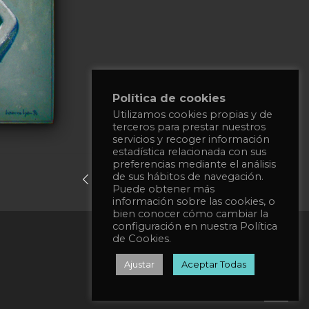
Política de cookies
Utilizamos cookies propias y de
terceros para prestar nuestros
servicios y recoger información
estadística relacionada con sus
preferencias mediante el análisis
de sus hábitos de navegación.
previous post
next post
Puede obtener más
información sobre las cookies, o
bien conocer cómo cambiar la
configuración en nuestra Política
Política de privacidad
de Cookies.
Política de Cookies
Ajustar
Aceptar Todas