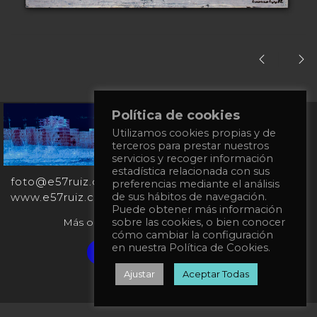
Política de cookies
+34
Utilizamos cookies propias y de
651
terceros para prestar nuestros
862
servicios y recoger información
863
estadística relacionada con sus
foto@e57ruiz.com
preferencias mediante el análisis
www.e57ruiz.com
de sus hábitos de navegación.
Puede obtener más información
Más obras en la galería virtual Singulart:
sobre las cookies, o bien conocer
cómo cambiar la configuración
en nuestra Política de Cookies.
Verified artist on Singulart
Ajustar
Aceptar Todas
Política de privacidad
Política de Cookies