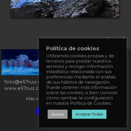
Política de cookies
Utilizamos cookies propias y de
+34
terceros para prestar nuestros
651
servicios y recoger información
862
estadística relacionada con sus
863
preferencias mediante el análisis
foto@e57ruiz.com
de sus hábitos de navegación.
Puede obtener más información
www.e57ruiz.com
sobre las cookies, o bien conocer
cómo cambiar la configuración
Más obras en la galería virtual Singulart:
en nuestra Política de Cookies.
Verified artist on Singulart
Ajustar
Aceptar Todas
Política de privacidad