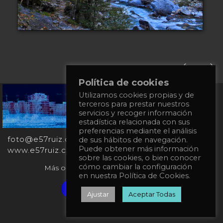
Política de cookies
Utilizamos cookies propias y de
+34
terceros para prestar nuestros
651
servicios y recoger información
862
estadística relacionada con sus
863
preferencias mediante el análisis
foto@e57ruiz.com
de sus hábitos de navegación.
Puede obtener más información
www.e57ruiz.com
sobre las cookies, o bien conocer
cómo cambiar la configuración
Más obras en la galería virtual Singulart:
en nuestra Política de Cookies.
Verified artist on Singulart
Ajustar
Aceptar Todas
Política de privacidad