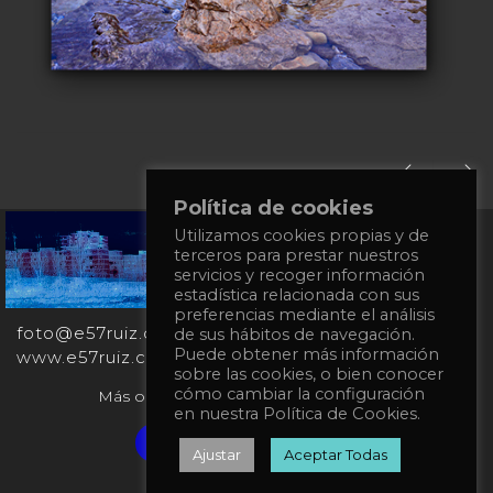
Política de cookies
+34
Utilizamos cookies propias y de
terceros para prestar nuestros
651
servicios y recoger información
862
estadística relacionada con sus
863
preferencias mediante el análisis
foto@e57ruiz.com
de sus hábitos de navegación.
Puede obtener más información
www.e57ruiz.com
sobre las cookies, o bien conocer
cómo cambiar la configuración
Más obras en la galería virtual Singulart:
en nuestra Política de Cookies.
Verified artist on Singulart
Ajustar
Aceptar Todas
Política de privacidad