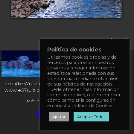
Política de cookies
Utilizamos cookies propias y de
+34
terceros para prestar nuestros
651
servicios y recoger información
862
estadística relacionada con sus
863
preferencias mediante el análisis
foto@e57ruiz.com
de sus hábitos de navegación.
Puede obtener más información
www.e57ruiz.com
sobre las cookies, o bien conocer
cómo cambiar la configuración
Más obras en la galería virtual Singulart:
en nuestra Política de Cookies.
Verified artist on Singulart
Ajustar
Aceptar Todas
Política de privacidad