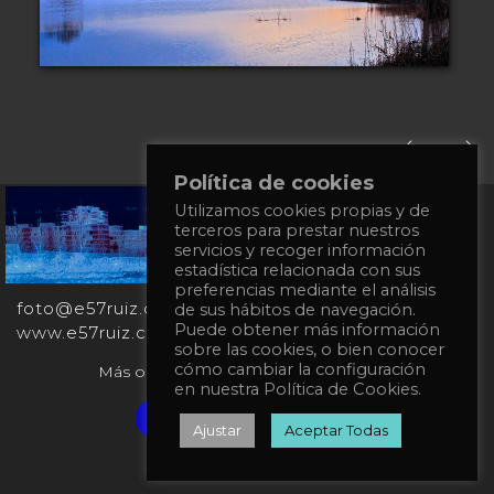
Política de cookies
Utilizamos cookies propias y de
+34
terceros para prestar nuestros
651
servicios y recoger información
862
estadística relacionada con sus
863
preferencias mediante el análisis
foto@e57ruiz.com
de sus hábitos de navegación.
Puede obtener más información
www.e57ruiz.com
sobre las cookies, o bien conocer
cómo cambiar la configuración
Más obras en la galería virtual Singulart:
en nuestra Política de Cookies.
Verified artist on Singulart
Ajustar
Aceptar Todas
Política de privacidad