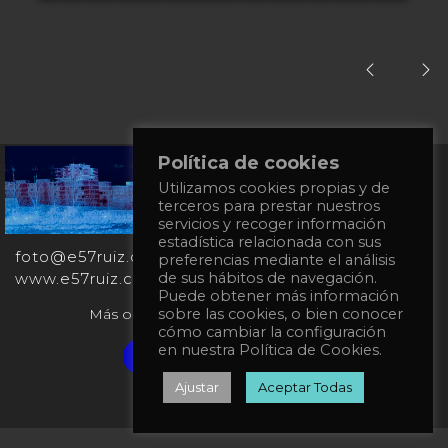
Política de cookies
+34
Utilizamos cookies propias y de
651
terceros para prestar nuestros
862
servicios y recoger información
863
estadística relacionada con sus
foto@e57ruiz.com
preferencias mediante el análisis
www.e57ruiz.com
de sus hábitos de navegación.
Puede obtener más información
Más obras en la galería virtual Singulart:
sobre las cookies, o bien conocer
cómo cambiar la configuración
en nuestra Política de Cookies.
Verified artist on Singulart
Ajustar
Aceptar Todas
Política de privacidad
Política de Cookies