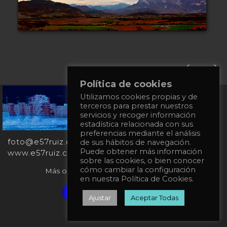
Política de cookies
Utilizamos cookies propias y de
+34
terceros para prestar nuestros
651
servicios y recoger información
862
estadística relacionada con sus
863
preferencias mediante el análisis
foto@e57ruiz.com
de sus hábitos de navegación.
Puede obtener más información
www.e57ruiz.com
sobre las cookies, o bien conocer
cómo cambiar la configuración
Más obras en la galería virtual Singulart:
en nuestra Política de Cookies.
Verified artist on Singulart
Ajustar
Aceptar Todas
Política de privacidad