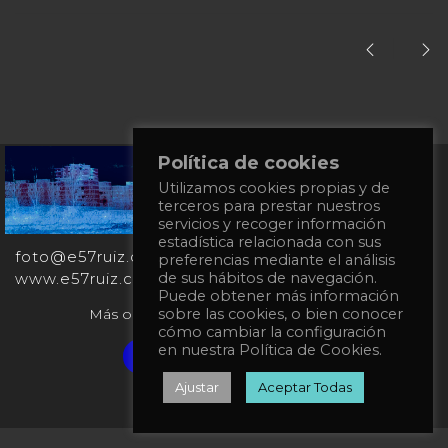
Política de cookies
+34
Utilizamos cookies propias y de
651
terceros para prestar nuestros
862
servicios y recoger información
863
estadística relacionada con sus
foto@e57ruiz.com
preferencias mediante el análisis
www.e57ruiz.com
de sus hábitos de navegación.
Puede obtener más información
Más obras en la galería virtual Singulart:
sobre las cookies, o bien conocer
cómo cambiar la configuración
en nuestra Política de Cookies.
Verified artist on Singulart
Ajustar
Aceptar Todas
Política de privacidad
Política de Cookies