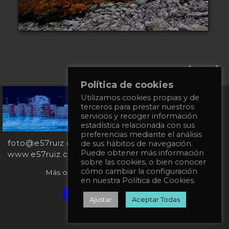
Política de cookies
Utilizamos cookies propias y de
+34
terceros para prestar nuestros
651
servicios y recoger información
862
estadística relacionada con sus
863
preferencias mediante el análisis
foto@e57ruiz.com
de sus hábitos de navegación.
Puede obtener más información
www.e57ruiz.com
sobre las cookies, o bien conocer
cómo cambiar la configuración
Más obras en la galería virtual Singulart:
en nuestra Política de Cookies.
Verified artist on Singulart
Ajustar
Aceptar Todas
Política de privacidad