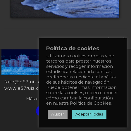
Política de cookies
Utilizamos cookies propias y de
+34
terceros para prestar nuestros
651
servicios y recoger información
862
estadística relacionada con sus
863
preferencias mediante el análisis
foto@e57ruiz.com
de sus hábitos de navegación.
Puede obtener más información
www.e57ruiz.com
sobre las cookies, o bien conocer
cómo cambiar la configuración
Más obras en la galería virtual Singulart:
en nuestra Política de Cookies.
Verified artist on Singulart
Ajustar
Aceptar Todas
Política de privacidad