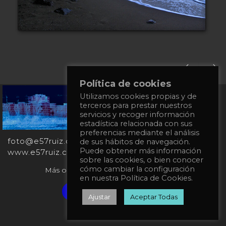
Política de cookies
Utilizamos cookies propias y de
+34
terceros para prestar nuestros
651
servicios y recoger información
862
estadística relacionada con sus
863
preferencias mediante el análisis
foto@e57ruiz.com
de sus hábitos de navegación.
Puede obtener más información
www.e57ruiz.com
sobre las cookies, o bien conocer
cómo cambiar la configuración
Más obras en la galería virtual Singulart:
en nuestra Política de Cookies.
Verified artist on Singulart
Ajustar
Aceptar Todas
Política de privacidad