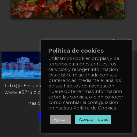
Política de cookies
Utilizamos cookies propias y de
+34
terceros para prestar nuestros
651
servicios y recoger información
862
estadística relacionada con sus
863
preferencias mediante el análisis
foto@e57ruiz.com
de sus hábitos de navegación.
Puede obtener más información
www.e57ruiz.com
sobre las cookies, o bien conocer
cómo cambiar la configuración
Más obras en la galería virtual Singulart:
en nuestra Política de Cookies.
Verified artist on Singulart
Ajustar
Aceptar Todas
Política de privacidad