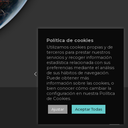
Política de cookies
Utilizamos cookies propias y de
terceros para prestar nuestros
servicios y recoger información
estadística relacionada con sus
preferencias mediante el análisis
de sus hábitos de navegación.
previous post
next post
Puede obtener más
información sobre las cookies, o
bien conocer cómo cambiar la
configuración en nuestra Política
Política de privacidad
de Cookies.
Política de Cookies
Ajustar
Aceptar Todas