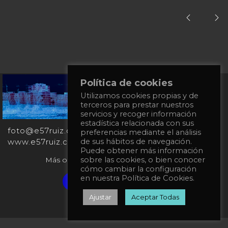
Política de cookies
+34
Utilizamos cookies propias y de
651
terceros para prestar nuestros
862
servicios y recoger información
863
estadística relacionada con sus
foto@e57ruiz.com
preferencias mediante el análisis
www.e57ruiz.com
de sus hábitos de navegación.
Puede obtener más información
Más obras en la galería virtual Singulart:
sobre las cookies, o bien conocer
cómo cambiar la configuración
en nuestra Política de Cookies.
Verified artist on Singulart
Ajustar
Aceptar Todas
Política de privacidad
Política de Cookies