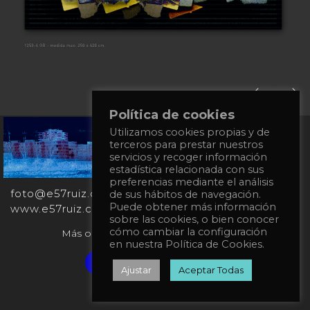
Política de cookies
Utilizamos cookies propias y de
+34
terceros para prestar nuestros
651
servicios y recoger información
862
estadística relacionada con sus
863
preferencias mediante el análisis
foto@e57ruiz.com
de sus hábitos de navegación.
Puede obtener más información
www.e57ruiz.com
sobre las cookies, o bien conocer
cómo cambiar la configuración
Más obras en la galería virtual Singulart:
en nuestra Política de Cookies.
Verified artist on Singulart
Ajustar
Aceptar Todas
Política de privacidad