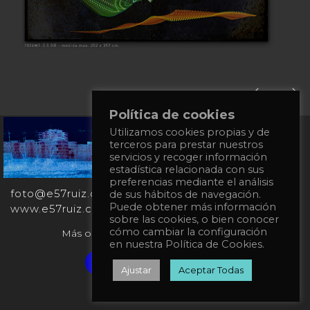
Política de cookies
Utilizamos cookies propias y de
+34
terceros para prestar nuestros
651
servicios y recoger información
862
estadística relacionada con sus
863
preferencias mediante el análisis
foto@e57ruiz.com
de sus hábitos de navegación.
Puede obtener más información
www.e57ruiz.com
sobre las cookies, o bien conocer
cómo cambiar la configuración
Más obras en la galería virtual Singulart:
en nuestra Política de Cookies.
Verified artist on Singulart
Ajustar
Aceptar Todas
Política de privacidad