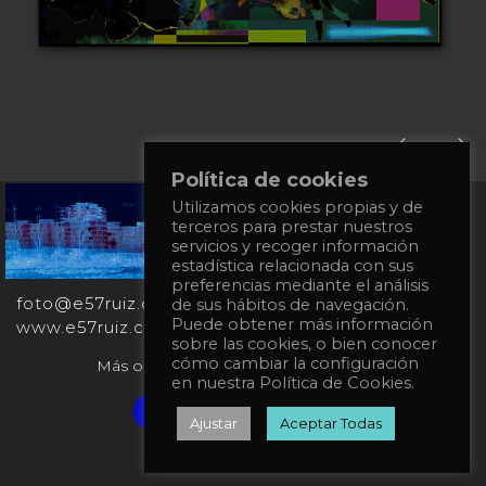
Política de cookies
Utilizamos cookies propias y de
+34
terceros para prestar nuestros
651
servicios y recoger información
862
estadística relacionada con sus
863
preferencias mediante el análisis
foto@e57ruiz.com
de sus hábitos de navegación.
Puede obtener más información
www.e57ruiz.com
sobre las cookies, o bien conocer
cómo cambiar la configuración
Más obras en la galería virtual Singulart:
en nuestra Política de Cookies.
Verified artist on Singulart
Ajustar
Aceptar Todas
Política de privacidad