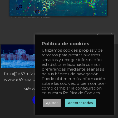
Política de cookies
Utilizamos cookies propias y de
+34
terceros para prestar nuestros
651
servicios y recoger información
862
estadística relacionada con sus
863
preferencias mediante el análisis
foto@e57ruiz.com
de sus hábitos de navegación.
Puede obtener más información
www.e57ruiz.com
sobre las cookies, o bien conocer
cómo cambiar la configuración
Más obras en la galería virtual Singulart:
en nuestra Política de Cookies.
Verified artist on Singulart
Ajustar
Aceptar Todas
Política de privacidad