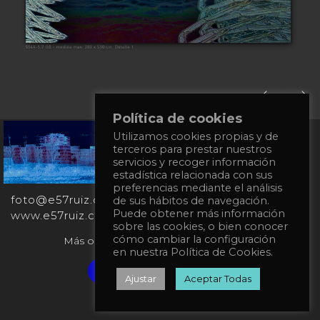
Política de cookies
Utilizamos cookies propias y de
+34
terceros para prestar nuestros
651
servicios y recoger información
862
estadística relacionada con sus
863
preferencias mediante el análisis
foto@e57ruiz.com
de sus hábitos de navegación.
Puede obtener más información
www.e57ruiz.com
sobre las cookies, o bien conocer
cómo cambiar la configuración
Más obras en la galería virtual Singulart:
en nuestra Política de Cookies.
Verified artist on Singulart
Ajustar
Aceptar Todas
Política de privacidad