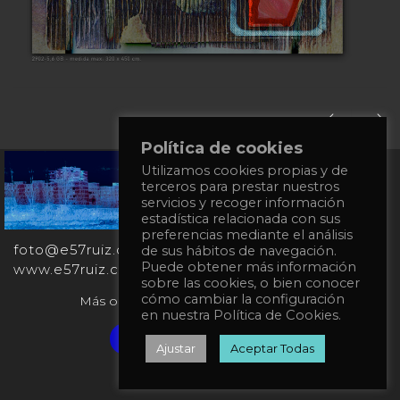
Política de cookies
Utilizamos cookies propias y de
+34
terceros para prestar nuestros
651
servicios y recoger información
862
estadística relacionada con sus
863
preferencias mediante el análisis
foto@e57ruiz.com
de sus hábitos de navegación.
Puede obtener más información
www.e57ruiz.com
sobre las cookies, o bien conocer
cómo cambiar la configuración
Más obras en la galería virtual Singulart:
en nuestra Política de Cookies.
Verified artist on Singulart
Ajustar
Aceptar Todas
Política de privacidad