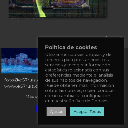
Política de cookies
Utilizamos cookies propias y de
+34
terceros para prestar nuestros
651
servicios y recoger información
862
estadística relacionada con sus
863
preferencias mediante el análisis
foto@e57ruiz.com
de sus hábitos de navegación.
Puede obtener más información
www.e57ruiz.com
sobre las cookies, o bien conocer
cómo cambiar la configuración
Más obras en la galería virtual Singulart:
en nuestra Política de Cookies.
Verified artist on Singulart
Ajustar
Aceptar Todas
Política de privacidad