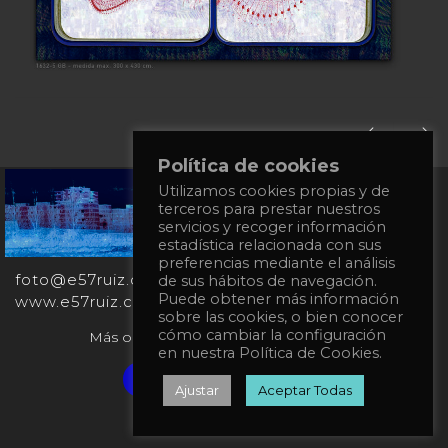
Política de cookies
Utilizamos cookies propias y de
+34
terceros para prestar nuestros
651
servicios y recoger información
862
estadística relacionada con sus
863
preferencias mediante el análisis
foto@e57ruiz.com
de sus hábitos de navegación.
Puede obtener más información
www.e57ruiz.com
sobre las cookies, o bien conocer
cómo cambiar la configuración
Más obras en la galería virtual Singulart:
en nuestra Política de Cookies.
Verified artist on Singulart
Ajustar
Aceptar Todas
Política de privacidad