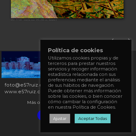
Política de cookies
Utilizamos cookies propias y de
+34
terceros para prestar nuestros
651
servicios y recoger información
862
estadística relacionada con sus
863
preferencias mediante el análisis
foto@e57ruiz.com
de sus hábitos de navegación.
Puede obtener más información
www.e57ruiz.com
sobre las cookies, o bien conocer
cómo cambiar la configuración
Más obras en la galería virtual Singulart:
en nuestra Política de Cookies.
Verified artist on Singulart
Ajustar
Aceptar Todas
Política de privacidad