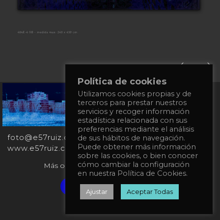
Política de cookies
Utilizamos cookies propias y de
+34
terceros para prestar nuestros
651
servicios y recoger información
862
estadística relacionada con sus
863
preferencias mediante el análisis
foto@e57ruiz.com
de sus hábitos de navegación.
Puede obtener más información
www.e57ruiz.com
sobre las cookies, o bien conocer
cómo cambiar la configuración
Más obras en la galería virtual Singulart:
en nuestra Política de Cookies.
Verified artist on Singulart
Ajustar
Aceptar Todas
Política de privacidad