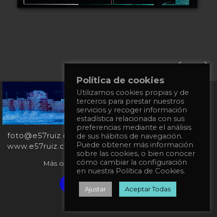
Política de cookies
Utilizamos cookies propias y de
+34
terceros para prestar nuestros
651
servicios y recoger información
862
estadística relacionada con sus
863
preferencias mediante el análisis
foto@e57ruiz.com
de sus hábitos de navegación.
Puede obtener más información
www.e57ruiz.com
sobre las cookies, o bien conocer
cómo cambiar la configuración
Más obras en la galería virtual Singulart:
en nuestra Política de Cookies.
Verified artist on Singulart
Ajustar
Aceptar Todas
Política de privacidad