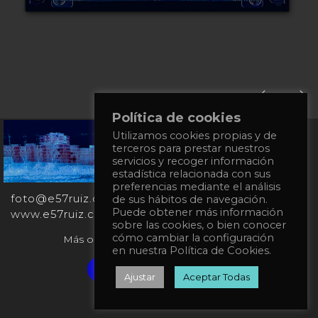
Política de cookies
Utilizamos cookies propias y de
+34
terceros para prestar nuestros
651
servicios y recoger información
862
estadística relacionada con sus
863
preferencias mediante el análisis
foto@e57ruiz.com
de sus hábitos de navegación.
Puede obtener más información
www.e57ruiz.com
sobre las cookies, o bien conocer
cómo cambiar la configuración
Más obras en la galería virtual Singulart:
en nuestra Política de Cookies.
Verified artist on Singulart
Ajustar
Aceptar Todas
Política de privacidad