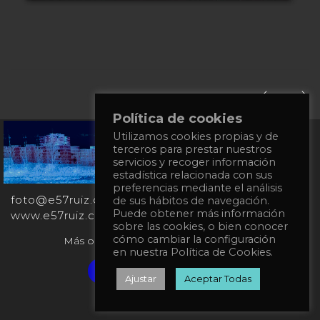
Política de cookies
Utilizamos cookies propias y de
+34
terceros para prestar nuestros
651
servicios y recoger información
862
estadística relacionada con sus
863
preferencias mediante el análisis
foto@e57ruiz.com
de sus hábitos de navegación.
Puede obtener más información
www.e57ruiz.com
sobre las cookies, o bien conocer
cómo cambiar la configuración
Más obras en la galería virtual Singulart:
en nuestra Política de Cookies.
Verified artist on Singulart
Ajustar
Aceptar Todas
Política de privacidad