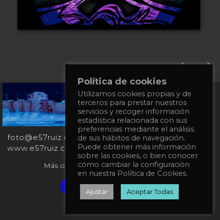
Política de cookies
Utilizamos cookies propias y de
+34
terceros para prestar nuestros
651
servicios y recoger información
862
estadística relacionada con sus
863
preferencias mediante el análisis
foto@e57ruiz.com
de sus hábitos de navegación.
Puede obtener más información
www.e57ruiz.com
sobre las cookies, o bien conocer
cómo cambiar la configuración
Más obras en la galería virtual Singulart:
en nuestra Política de Cookies.
Verified artist on Singulart
Ajustar
Aceptar Todas
Política de privacidad