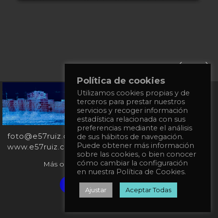
Política de cookies
Utilizamos cookies propias y de
+34
terceros para prestar nuestros
651
servicios y recoger información
862
estadística relacionada con sus
863
preferencias mediante el análisis
foto@e57ruiz.com
de sus hábitos de navegación.
Puede obtener más información
www.e57ruiz.com
sobre las cookies, o bien conocer
cómo cambiar la configuración
Más obras en la galería virtual Singulart:
en nuestra Política de Cookies.
Verified artist on Singulart
Ajustar
Aceptar Todas
Política de privacidad