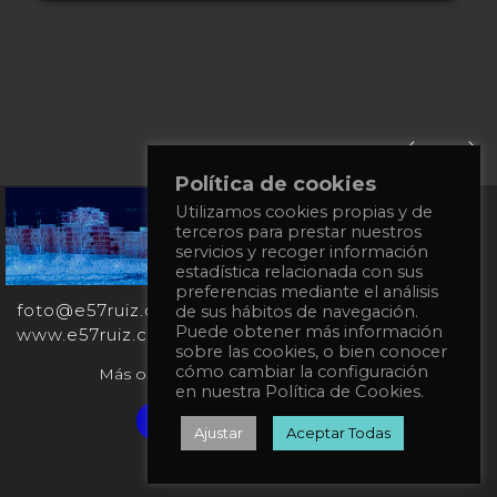
Política de cookies
Utilizamos cookies propias y de
+34
terceros para prestar nuestros
651
servicios y recoger información
862
estadística relacionada con sus
863
preferencias mediante el análisis
foto@e57ruiz.com
de sus hábitos de navegación.
Puede obtener más información
www.e57ruiz.com
sobre las cookies, o bien conocer
cómo cambiar la configuración
Más obras en la galería virtual Singulart:
en nuestra Política de Cookies.
Verified artist on Singulart
Ajustar
Aceptar Todas
Política de privacidad