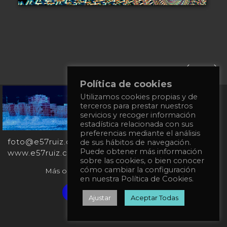
Política de cookies
Utilizamos cookies propias y de
+34
terceros para prestar nuestros
651
servicios y recoger información
862
estadística relacionada con sus
863
preferencias mediante el análisis
foto@e57ruiz.com
de sus hábitos de navegación.
Puede obtener más información
www.e57ruiz.com
sobre las cookies, o bien conocer
cómo cambiar la configuración
Más obras en la galería virtual Singulart:
en nuestra Política de Cookies.
Verified artist on Singulart
Ajustar
Aceptar Todas
Política de privacidad