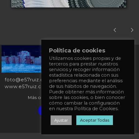
Política de cookies
+34
Utilizamos cookies propias y de
651
terceros para prestar nuestros
862
servicios y recoger información
863
estadística relacionada con sus
foto@e57ruiz.com
preferencias mediante el análisis
www.e57ruiz.com
de sus hábitos de navegación.
Puede obtener más información
Más obras en la galería virtual Singulart:
sobre las cookies, o bien conocer
cómo cambiar la configuración
en nuestra Política de Cookies.
Verified artist on Singulart
Ajustar
Aceptar Todas
Política de privacidad
Política de Cookies