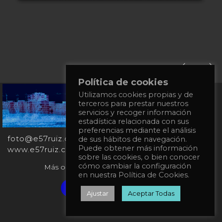
Política de cookies
Utilizamos cookies propias y de
+34
terceros para prestar nuestros
651
servicios y recoger información
862
estadística relacionada con sus
863
preferencias mediante el análisis
foto@e57ruiz.com
de sus hábitos de navegación.
Puede obtener más información
www.e57ruiz.com
sobre las cookies, o bien conocer
cómo cambiar la configuración
Más obras en la galería virtual Singulart:
en nuestra Política de Cookies.
Verified artist on Singulart
Ajustar
Aceptar Todas
Política de privacidad