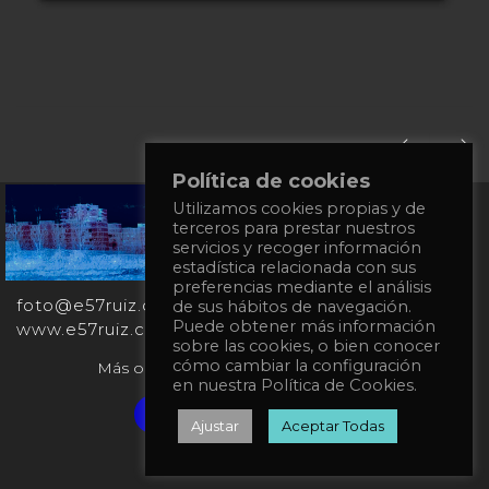
Política de cookies
Utilizamos cookies propias y de
+34
terceros para prestar nuestros
651
servicios y recoger información
862
estadística relacionada con sus
863
preferencias mediante el análisis
foto@e57ruiz.com
de sus hábitos de navegación.
Puede obtener más información
www.e57ruiz.com
sobre las cookies, o bien conocer
cómo cambiar la configuración
Más obras en la galería virtual Singulart:
en nuestra Política de Cookies.
Verified artist on Singulart
Ajustar
Aceptar Todas
Política de privacidad