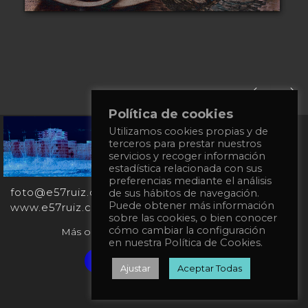
Política de cookies
Utilizamos cookies propias y de
+34
terceros para prestar nuestros
651
servicios y recoger información
862
estadística relacionada con sus
863
preferencias mediante el análisis
foto@e57ruiz.com
de sus hábitos de navegación.
Puede obtener más información
www.e57ruiz.com
sobre las cookies, o bien conocer
cómo cambiar la configuración
Más obras en la galería virtual Singulart:
en nuestra Política de Cookies.
Verified artist on Singulart
Ajustar
Aceptar Todas
Política de privacidad