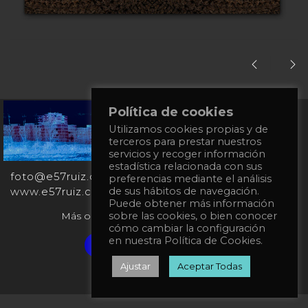
Política de cookies
+34
Utilizamos cookies propias y de
651
terceros para prestar nuestros
862
servicios y recoger información
863
estadística relacionada con sus
foto@e57ruiz.com
preferencias mediante el análisis
www.e57ruiz.com
de sus hábitos de navegación.
Puede obtener más información
Más obras en la galería virtual Singulart:
sobre las cookies, o bien conocer
cómo cambiar la configuración
en nuestra Política de Cookies.
Verified artist on Singulart
Ajustar
Aceptar Todas
Política de privacidad
Política de Cookies