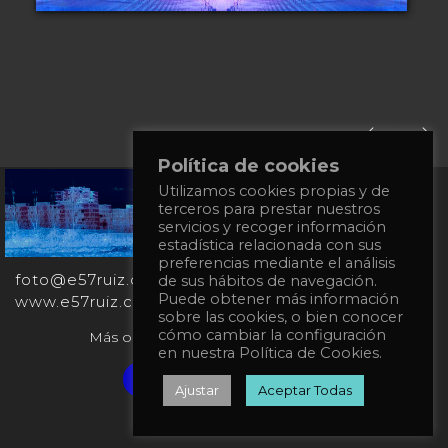
Política de cookies
Utilizamos cookies propias y de
+34
terceros para prestar nuestros
651
servicios y recoger información
862
estadística relacionada con sus
863
preferencias mediante el análisis
foto@e57ruiz.com
de sus hábitos de navegación.
Puede obtener más información
www.e57ruiz.com
sobre las cookies, o bien conocer
cómo cambiar la configuración
Más obras en la galería virtual Singulart:
en nuestra Política de Cookies.
Verified artist on Singulart
Ajustar
Aceptar Todas
Política de privacidad